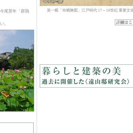
英一蝶「布晒舞図」江戸時代 17～18世紀 重要文
今尾景年「群鶏
い。