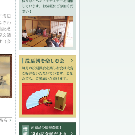
「海辺
ふさわ
山記念
草文酒
す（会