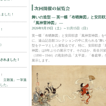
しました！
舞いの造型 ― 英一蝶「布晒舞図」と安田靫
「風神雷神図」 ―
2026年9月19日（土）～11月15日（日）
た！
英一蝶「布晒舞図」と安田靫彦「風神雷神図」を
に、遠山記念館コレクションの中に見られる“舞い
〜）
型をテーマとした展覧会です。特に、安田靫彦「
神図」は8年ぶりの展示です。そのほか、長谷川
（1890～1944）の彫刻作品「太平楽」「春庭華」
されました！
展示します。
！
 立雛箋」一筆箋
した。