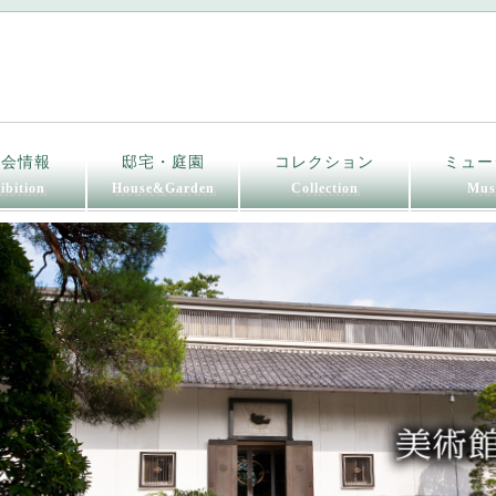
覧会情報
邸宅・庭園
コレクション
ミュー
ibition
House&Garden
Collection
Mus