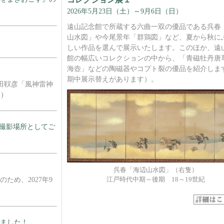
2026年5月23日（土）～9月6日（日）
遠山記念館で所蔵する六曲一双の優品である呉春
山水図」や今尾景年「群鶏図」など、夏から秋に
しい作品を選んで展示いたします。このほか、遠
館の幅広いコレクションの中から、「青磁牡丹唐
海壺」などの陶磁器やコプト裂の優品を紹介しま
期中展示替えがあります）。
田靫彦「風神雷神
)
」の撮影場所としてご
呉春「海辺山水図」（右隻）
ため、2027年9
江戸時代中期～後期 18～19世紀
。
しました！