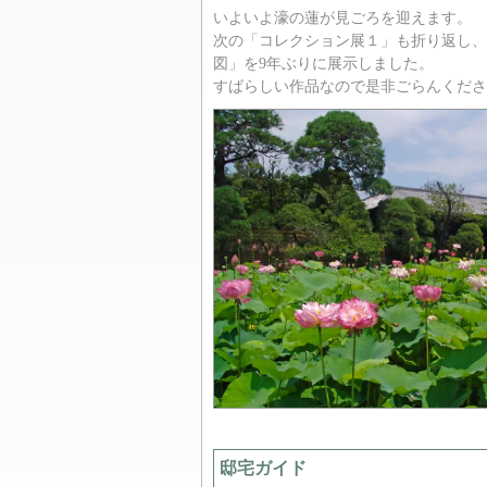
いよいよ濠の蓮が見ごろを迎えます。
次の「コレクション展１」も折り返し、
図」を9年ぶりに展示しました。
すばらしい作品なので是非ごらんくださ
邸宅ガイド