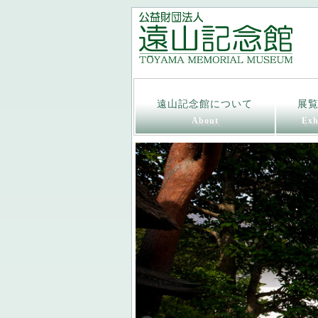
遠山記念館について
展
About
Exh