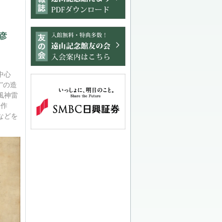
彦
中心
”の造
風神雷
栄作
などを