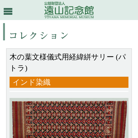
木の葉文様儀式用経緯絣サリー (パ
トラ)
インド染織