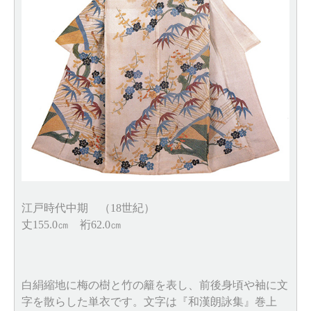
江戸時代中期 （18世紀）
丈155.0㎝ 裄62.0㎝
白絹縮地に梅の樹と竹の籬を表し、前後身頃や袖に文
字を散らした単衣です。文字は『和漢朗詠集』巻上