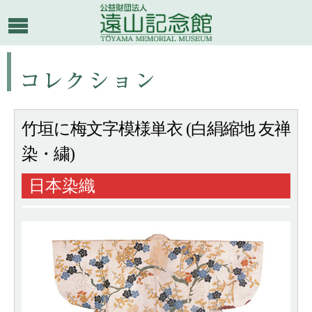
竹垣に梅文字模様単衣 (白絹縮地 友禅
染・繍)
日本染織