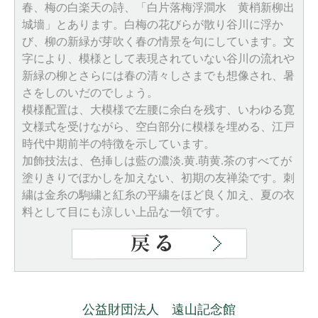
春、梅の白楽天の詩、「白片落梅浮澗水 黄梢新柳出
城墻」とあります。白梅の花びらが散り谷川に浮か
び、柳の新緑が芽吹く春の情景を句にしています。文
字により、模様として表現されていない谷川の流れや
新緑の柳とさらには春の清々しさまでも想像され、暑
さをしのいだのでしょう。
模様配置は、大模様で左腰に余白を残す、いわゆる寛
文様式を受けながら、空白部分に模様を埋める、江戸
時代中期前半の特徴を示しています。
加飾技法は、色挿しは藍の濃淡.黄.萌黄.茶のすべてが
塗りきりでぼかしを加えない、初期の友禅染です。刺
繍は金糸の駒繍と紅糸の平繍をほど良く加え、夏の衣
料として目にも涼しい上品な一領です。
公益財団法人 遠山記念館