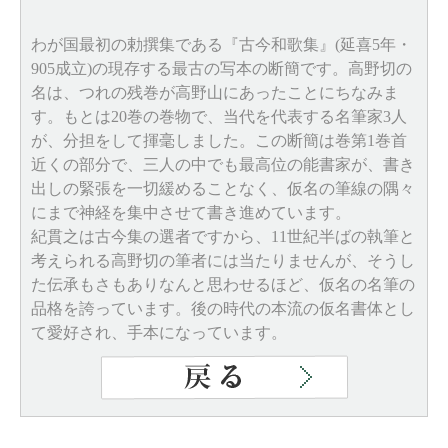
わが国最初の勅撰集である『古今和歌集』(延喜5年・
905成立)の現存する最古の写本の断簡です。高野切の
名は、つれの残巻が高野山にあったことにちなみま
す。もとは20巻の巻物で、当代を代表する名筆家3人
が、分担をして揮毫しました。この断簡は巻第1巻首
近くの部分で、三人の中でも最高位の能書家が、書き
出しの緊張を一切緩めることなく、仮名の筆線の隅々
にまで神経を集中させて書き進めています。
紀貫之は古今集の選者ですから、11世紀半ばの執筆と
考えられる高野切の筆者には当たりませんが、そうし
た伝承もさもありなんと思わせるほど、仮名の名筆の
品格を誇っています。後の時代の本流の仮名書体とし
て愛好され、手本になっています。