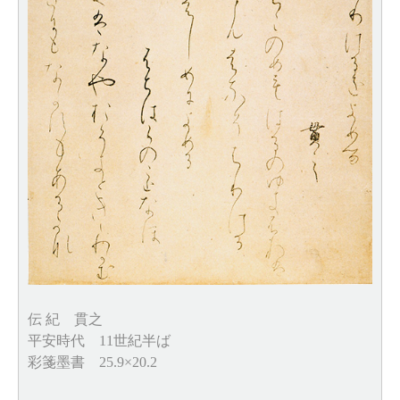
伝 紀 貫之
平安時代 11世紀半ば
彩箋墨書 25.9×20.2