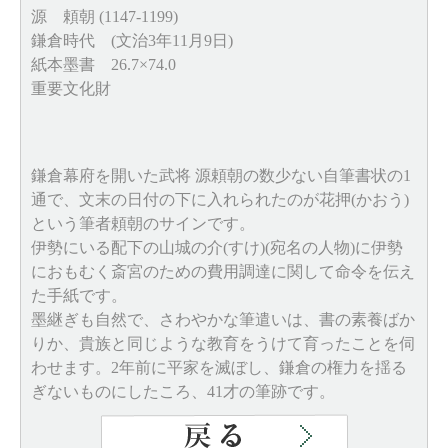
源 頼朝 (1147-1199)
鎌倉時代 (文治3年11月9日)
紙本墨書 26.7×74.0
重要文化財
鎌倉幕府を開いた武将 源頼朝の数少ない自筆書状の1
通で、文末の日付の下に入れられたのが花押(かおう)
という筆者頼朝のサインです。
伊勢にいる配下の山城の介(すけ)(宛名の人物)に伊勢
におもむく斎宮のための費用調達に関して命令を伝え
た手紙です。
墨継ぎも自然で、さわやかな筆遣いは、書の素養ばか
りか、貴族と同じような教育をうけて育ったことを伺
わせます。2年前に平家を滅ぼし、鎌倉の権力を揺る
ぎないものにしたころ、41才の筆跡です。