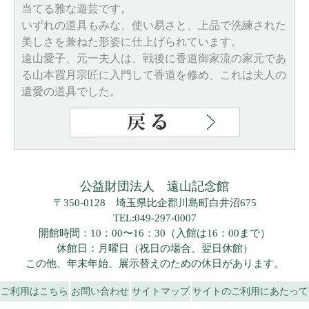
当てる雅な遊芸です。
いずれの道具もみな、使い易さと、上品で洗練された
美しさを兼ねた形姿に仕上げられています。
遠山愛子、元一夫人は、戦後に香道御家流の家元であ
る山本霞月宗匠に入門して香道を修め、これは夫人の
遺愛の道具でした。
公益財団法人 遠山記念館
〒350-0128 埼玉県比企郡川島町白井沼675
TEL:049-297-0007
開館時間：10：00〜16：30（入館は16：00まで）
休館日：月曜日（祝日の場合、翌日休館）
この他、年末年始、展示替えのための休日があります。
ご利用はこちら
お問い合わせ
サイトマップ
サイトのご利用にあたって
Copyright © Toyama Kinenkan. All Right Reserved.