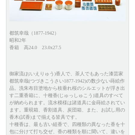
都筑幸哉（1877-1942）
昭和2年
香箱 高24.0 23.0x27.5
御家流(おいえりゅう)香人で、茶人でもあった漆芸家
都筑幸哉(つづきこうさい1877-1942)の数少ない蒔絵作
品。洗朱布目塗地から枝垂れ桜のシルエットが浮き出
す二重香箱に、十種香(じゅっしゅこう)道具のすべて
が納められます。流水模様は諸道具に金蒔絵されてい
ます。重硯箱、香割道具、炭団箱、また、お試し用の
香木(試香)まで揃える皆具です。
十種香は、最も古い組香で、四種類の異なった香を十
包に分けて打ち交ぜ、香の種類を順に聞いて、違いを